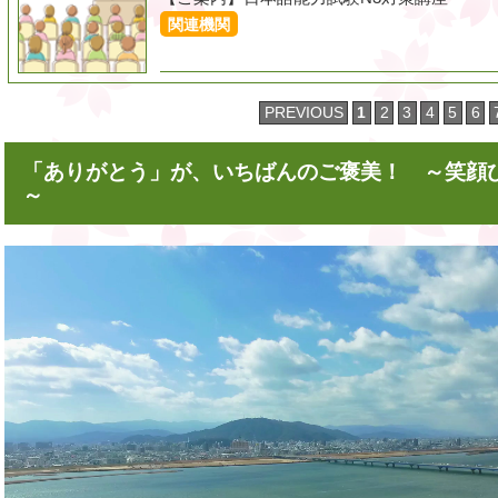
関連機関
PREVIOUS
1
2
3
4
5
6
「ありがとう」が、いちばんのご褒美！ ～笑顔
～