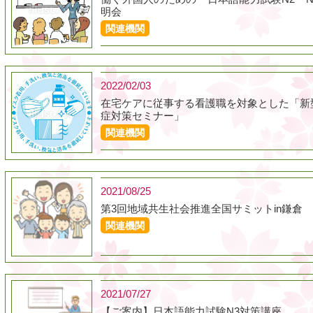
明会
関連機関
2022/02/03
在宅ケアに従事する看護職を対象とした「新
症対策セミナー」
関連機関
2021/08/25
第3回地域共生社会推進全国サミットin鎌倉
関連機関
2021/07/27
【ご案内】日本語能力試験N3対策講座