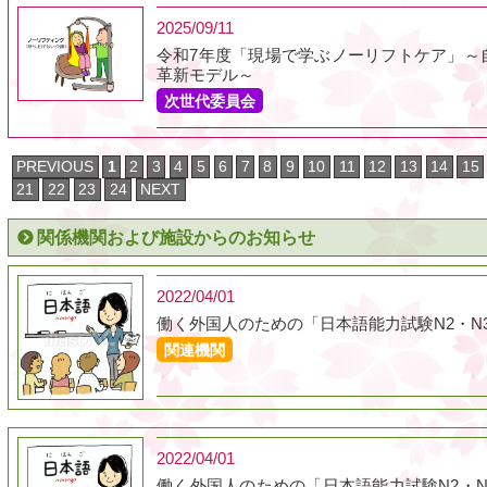
2025/09/11
令和7年度「現場で学ぶノーリフトケア」～
革新モデル～
次世代委員会
PREVIOUS
1
2
3
4
5
6
7
8
9
10
11
12
13
14
15
21
22
23
24
NEXT
関係機関および施設からのお知らせ
2022/04/01
働く外国人のための「日本語能力試験N2・N
関連機関
2022/04/01
働く外国人のための「日本語能力試験N2・