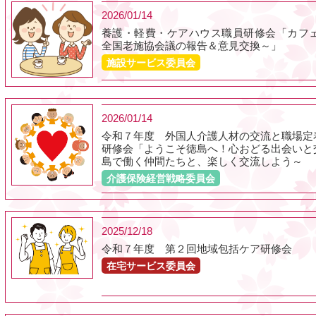
2026/01/14
養護・軽費・ケアハウス職員研修会「カフェ
全国老施協会議の報告＆意見交換～」
施設サービス委員会
2026/01/14
令和７年度 外国人介護人材の交流と職場定
研修会「ようこそ徳島へ！心おどる出会いと
島で働く仲間たちと、楽しく交流しよう～
介護保険経営戦略委員会
2025/12/18
令和７年度 第２回地域包括ケア研修会
在宅サービス委員会